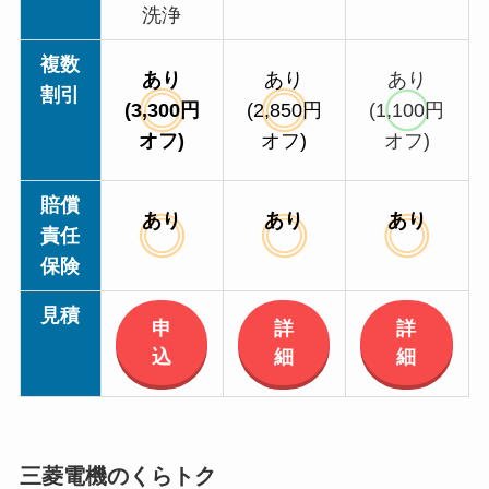
洗浄
複数
あり
あり
あり
割引
(3,300円
(2,850円
(1,100円
オフ)
オフ)
オフ)
賠償
あり
あり
あり
責任
保険
見積
申
詳
詳
込
細
細
三菱電機のくらトク