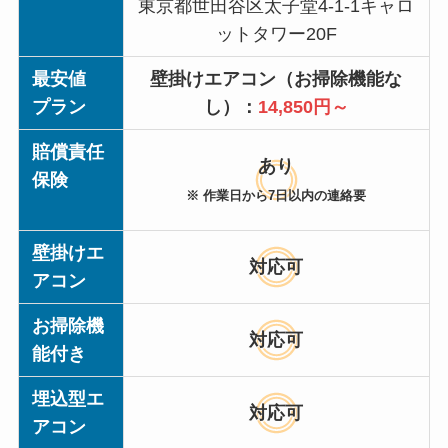
東京都世田谷区太子堂4-1-1キャロ
ットタワー20F
最安値
壁掛けエアコン（お掃除機能な
プラン
し）：
14,850円～
賠償責任
あり
保険
※ 作業日から7日以内の連絡要
壁掛けエ
対応可
アコン
お掃除機
対応可
能付き
埋込型エ
対応可
アコン