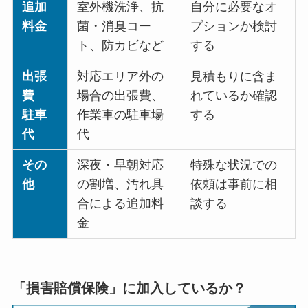
追加
室外機洗浄、抗
自分に必要なオ
料金
菌・消臭コー
プションか検討
ト、防カビなど
する
出張
対応エリア外の
見積もりに含ま
費
場合の出張費、
れているか確認
駐車
作業車の駐車場
する
代
代
その
深夜・早朝対応
特殊な状況での
他
の割増、汚れ具
依頼は事前に相
合による追加料
談する
金
「損害賠償保険」に加入しているか？