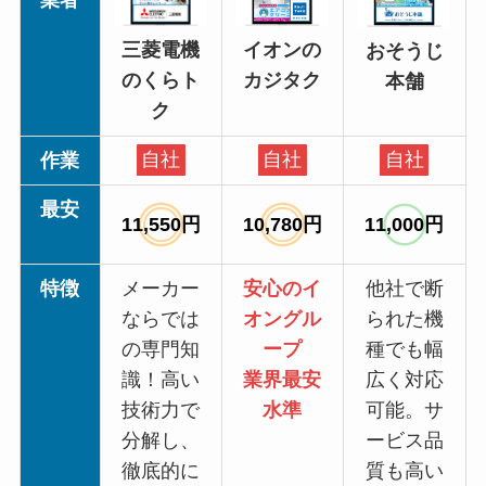
イオンの
三菱電機
おそうじ
カジタク
のくらト
本舗
ク
作業
自社
自社
自社
最安
11,550円
10,780円
11,000円
特徴
メーカー
安心のイ
他社で断
ならでは
オングル
られた機
の専門知
ープ
種でも幅
識！高い
業界最安
広く対応
技術力で
水準
可能。サ
分解し、
ービス品
徹底的に
質も高い