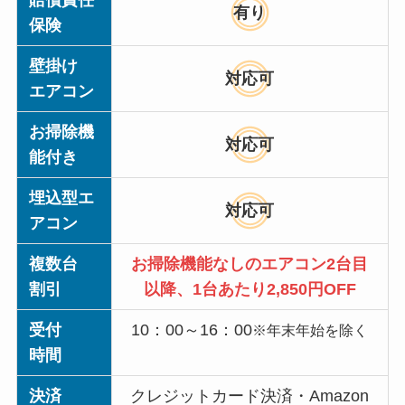
有り
保険
壁掛け
対応可
エアコン
お掃除機
対応可
能付き
埋込型エ
対応可
アコン
複数台
お掃除機能なしのエアコン2台目
割引
以降、1台あたり2,850円OFF
受付
10：00～16：00
※年末年始を除く
時間
決済
クレジットカード決済・Amazon