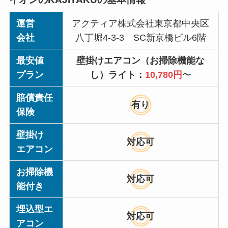
運営
アクティア株式会社東京都中央区
会社
八丁堀4-3-3 SC新京橋ビル6階
最安値
壁掛けエアコン（お掃除機能な
プラン
し）ライト：
10,780円
〜
賠償責任
有り
保険
壁掛け
対応可
エアコン
お掃除機
対応可
能付き
埋込型エ
対応可
アコン