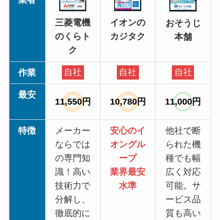
イオンの
三菱電機
おそうじ
カジタク
のくらト
本舗
ク
作業
自社
自社
自社
最安
11,550円
10,780円
11,000円
特徴
メーカー
安心のイ
他社で断
ならでは
オングル
られた機
の専門知
ープ
種でも幅
識！高い
業界最安
広く対応
技術力で
水準
可能。サ
分解し、
ービス品
徹底的に
質も高い