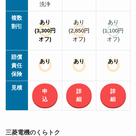
洗浄
複数
あり
あり
あり
割引
(3,300円
(2,850円
(1,100円
オフ)
オフ)
オフ)
賠償
あり
あり
あり
責任
保険
見積
申
詳
詳
込
細
細
三菱電機のくらトク