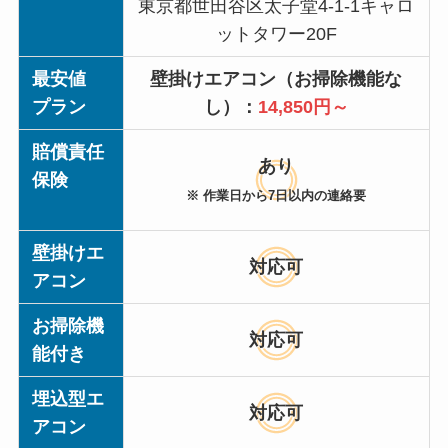
東京都世田谷区太子堂4-1-1キャロ
ットタワー20F
最安値
壁掛けエアコン（お掃除機能な
プラン
し）：
14,850円～
賠償責任
あり
保険
※ 作業日から7日以内の連絡要
壁掛けエ
対応可
アコン
お掃除機
対応可
能付き
埋込型エ
対応可
アコン