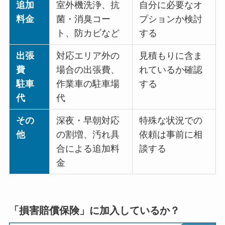
追加
室外機洗浄、抗
自分に必要なオ
料金
菌・消臭コー
プションか検討
ト、防カビなど
する
出張
対応エリア外の
見積もりに含ま
費
場合の出張費、
れているか確認
駐車
作業車の駐車場
する
代
代
その
深夜・早朝対応
特殊な状況での
他
の割増、汚れ具
依頼は事前に相
合による追加料
談する
金
「損害賠償保険」に加入しているか？