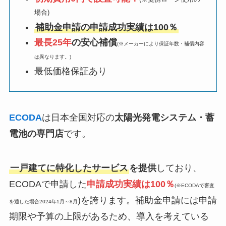
場合)
補助金申請の申請成功実績は100％
最長25年
の安心補償
(※メーカーにより保証年数・補償内容
は異なります。)
最低価格保証あり
ECODA
は日本全国対応の
太陽光発電システム・蓄
電池の専門店
です。
一戸建てに特化したサービス
を提供
しており、
ECODAで申請した
申請成功実績は100％
(※ECODAで審査
)を誇ります。補助金申請には申請
を通した場合2024年1月～8月
期限や予算の上限があるため、導入を考えている