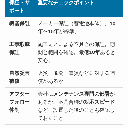
保証・サ
重要なチェックポイント
ポート
機器保証
メーカー保証（蓄電池本体）。
10
年〜15年
が標準。
工事瑕疵
施工ミスによる不具合の保証。期
保証
間と範囲を確認。
最低10年
あると
安心。
自然災害
火災、風災、雪災などに対する補
補償
償があるか
アフター
会社に
メンテナンス専門の部署
が
フォロー
あるか。不具合時の
対応スピード
体制
など、設置した後のことも確認し
ておくこと。