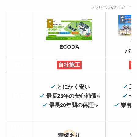
スクロールできます
業者
ソ
ECODA
パー
施工
自社施工
自
とにかく安い
工
特徴
最長25年の安心補償
一
※
1
最長20年間の保証
業者
※
2
補助金
サポー
実績あり
実