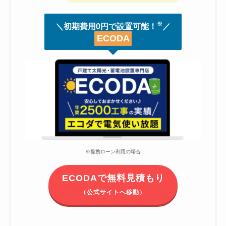
※
＼初期費用0円で設置可能！
／
ECODA
※提携ローン利用の場合
ECODAで無料見積もり
（公式サイトへ移動）