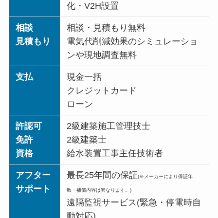
化・V2H設置
相談
相談・見積もり無料
見積もり
電気代削減効果のシミュレーショ
ンや現地調査無料
支払
現金一括
クレジットカード
ローン
許認可
2級建築施工管理技士
免許
2級建築士
資格
給水装置工事主任技術者
アフター
最長25年間の保証
(※メーカーにより保証年
サポート
数・補償内容は異なります。)
遠隔監視サービス(緊急・停電時自
動対応)