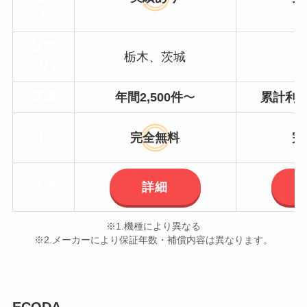
ト
対応
栃木、茨城
エリア
実績
年間2,500件
〜
累計利用
相談
完全無料
完
詳細
見積
※1.機種により異なる
※2.メーカーにより保証年数・補償内容は異なります。