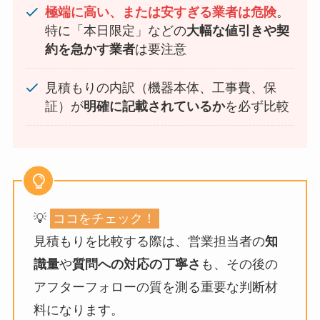
極端に高い、または安すぎる業者は危険
。
特に「本日限定」などの
大幅な値引きや契
約を急かす業者
は要注意
見積もりの内訳（機器本体、工事費、保
証）が
明確に記載されているか
を必ず比較
💡
ココをチェック！
見積もりを比較する際は、営業担当者の
知
識量
や
質問への対応の丁寧さ
も、その後の
アフターフォローの質を測る重要な判断材
料になります。