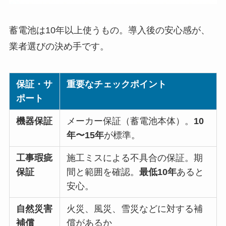
蓄電池は10年以上使うもの。導入後の安心感が、
業者選びの決め手です。
保証・サ
重要なチェックポイント
ポート
機器保証
メーカー保証（蓄電池本体）。
10
年〜15年
が標準。
工事瑕疵
施工ミスによる不具合の保証。期
保証
間と範囲を確認。
最低10年
あると
安心。
自然災害
火災、風災、雪災などに対する補
補償
償があるか