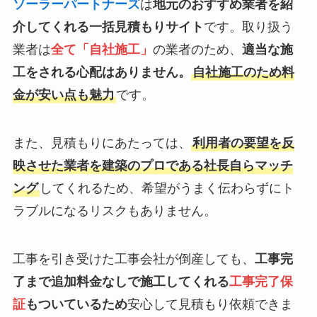
ソーラーパートナーズ
は
地元のおすすめ業者を紹
介してくれる一括見積もりサイト
です。取り扱う
業者は
全て「自社施工」
の業者のため、
適当な施
工をされる心配はありません。
自社施工のため料
金が安い点も魅力
です。
また、見積もりにあたっては、
利用者の要望を反
映させた業者を建築のプロである社長自らマッチ
ング
してくれるため、希望がうまく伝わらずにト
ラブルになるリスクもありません。
工事を引き受けた工事会社が倒産しても、
工事完
了まで追加料金なしで施工してくれる
工事完了保
証
もついているため
安心して見積もり依頼できま