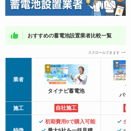
おすすめの蓄電池設置業者比較一覧
スクロールできます
業者
ソ
タイナビ蓄電池
パー
施工
自社施工
自
初期費用0で購入可能
全
特徴
最大5社を一括見積
一