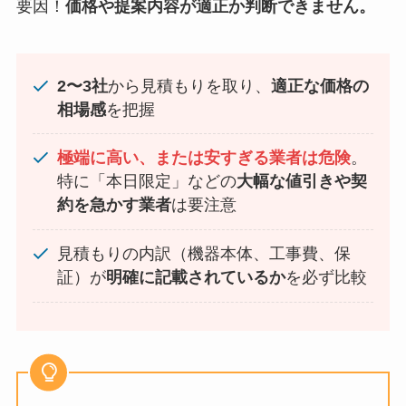
要因！
価格や提案内容が適正か判断できません。
2〜3社
から見積もりを取り、
適正な価格の
相場感
を把握
極端に高い、または安すぎる業者は危険
。
特に「本日限定」などの
大幅な値引きや契
約を急かす業者
は要注意
見積もりの内訳（機器本体、工事費、保
証）が
明確に記載されているか
を必ず比較