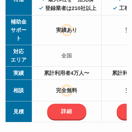
登録業者は210社以上
工事
補助金
サポー
実績あり
実
ト
対応
全国
エリア
実績
累計利用者4万人〜
累計利用
相談
完全無料
完
詳細
見積