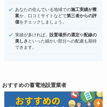
あなたの住んでいる地域での
施工実績が豊
富
か、口コミサイトなどで
第三者からの評
価
をチェックしましょう。
実績が多ければ、
設置場所の選定
や
配線の
美しさ
といった細かい部分への配慮も期待
できます。
おすすめの蓄電池設置業者