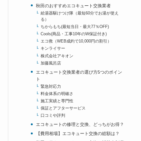
秋田のおすすめエコキュート交換業者
給湯器駆けつけ隊（最短60分でお湯が使え
る）
ちからもち(最短当日・最大77％OFF)
Cools(商品・工事10年のW保証付き)
エコ救（WEB成約で10,000円の割引）
キンライサー
株式会社アキオン
加藤風呂店
エコキュート交換業者の選び方5つのポイン
ト
緊急対応力
料金体系の明確さ
施工実績と専門性
保証とアフターサービス
口コミや評判
エコキュートの修理と交換、どっちがお得？
【費用相場】エコキュート交換の総額は？