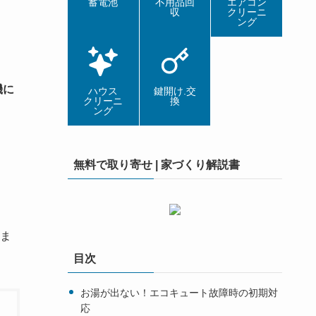
蓄電池
不用品回
エアコン
収
クリーニ
ング
機に
ハウス
鍵開け.交
クリーニ
換
ング
無料で取り寄せ | 家づくり解説書
ま
目次
お湯が出ない！エコキュート故障時の初期対
応