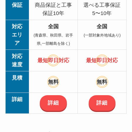
保証
商品保証と工事
選べる工事保証
保証10年
5〜10年
対応
全国
全国
エリ
(青森県、秋田県、岩手
(一部対象外地域あり)
ア
県,一部離島を除く)
対応
最短即日対応
最短即日対応
速度
見積
無料
無料
詳細
詳細
詳細