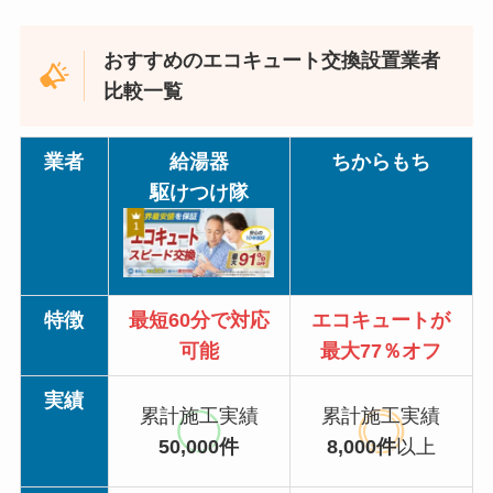
おすすめのエコキュート交換設置業者
比較一覧
業者
給湯器
ちからもち
駆けつけ隊
特徴
最短60分で対応
エコキュートが
可能
最大77％オフ
実績
累計施工実績
累計施工実績
50,000件
8,000件
以上