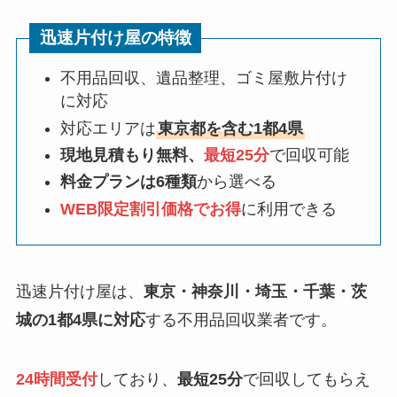
迅速片付け屋の特徴
不用品回収、遺品整理、ゴミ屋敷片付け
に対応
対応エリアは
東京都を含む1都4県
現地見積もり無料、
最短25分
で回収可能
料金プランは6種類
から選べる
WEB限定割引価格でお得
に利用できる
迅速片付け屋は、
東京・神奈川・埼玉・千葉・茨
城の1都4県に対応
する不用品回収業者です。
24時間受付
しており、
最短25分
で回収してもらえ