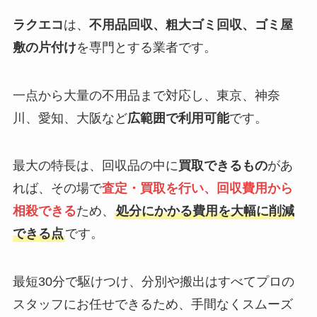
ラクエコ
は、
不用品回収、粗大ゴミ回収、ゴミ屋
敷の片付け
を専門とする業者です。
一点から大量の不用品まで対応し、東京、神奈
川、愛知、大阪など
広範囲で利用可能
です。
最大の特長は、回収品の中に
買取できるもの
があ
れば、その場で
査定・買取を行い、回収費用から
相殺できる
ため、
処分にかかる費用を大幅に削減
できる点
です。
最短30分で駆けつけ、分別や搬出はすべてプロの
スタッフにお任せできるため、手間なくスムーズ