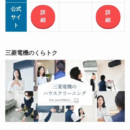
公式
詳
詳
サイ
細
細
ト
三菱電機のくらトク