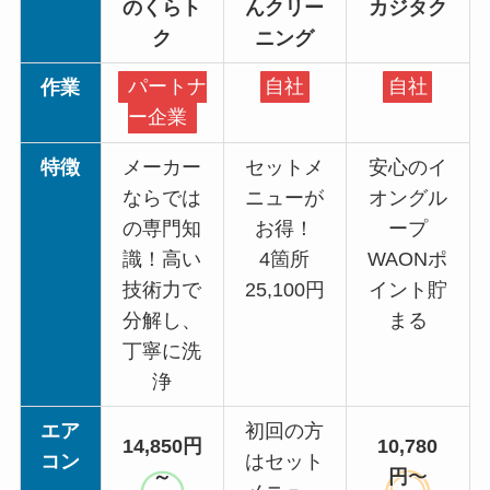
のくらト
んクリー
カジタク
ク
ニング
作業
パートナ
自社
自社
ー企業
特徴
メーカー
セットメ
安心のイ
ならでは
ニューが
オングル
の専門知
お得！
ープ
識！高い
4箇所
WAONポ
技術力で
25,100円
イント貯
分解し、
まる
丁寧に洗
浄
エア
初回の方
14,850円
10,780
コン
はセット
～
円
〜