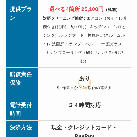
提供プラ
選べる4箇所 25,100円
（税別）
ン
対応クリーニング箇所
：エアコン（おそうじ機
能付きは別途＋5,000円）.キッチン（コンロと
シンク）.レンジフード・換気扇.バスルーム.ト
イレ.洗面所.ベランダ・バルコニー.窓ガラス・
サッシ.フローリング（6帖、ワックスがけ含
む）
賠償責任
あり
保険
※ 作業日から7日以内の連絡要
電話受付
２４時間対応
時間
決済方法
現金・クレジットカード・
PayPay