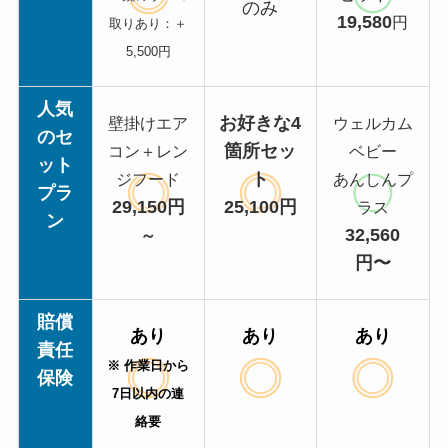
のみ
19,580
円
取りあり：＋
5,500円
人気
お好きな4
壁掛けエア
ウェルカム
のセ
箇所セッ
コン＋レン
ベビー
ット
ト
ジフード
あんしんプ
プラ
29,150円
25,100円
ラス
ン
32,560
～
円〜
賠償
あり
あり
あり
責任
※ 作業日から
保険
7日以内の連
絡要