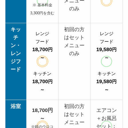
メニュー
※ 基本料金
のみ
3,300円を含む
キッ
初回の方
レンジ
レンジ
チ
はセット
フード
フード
ン・
メニュー
18,700
19,580
円
円
レン
のみ
～
～
ジフ
ード
キッチン
キッチン
18,700
19,580
円
円
～
～
浴室
初回の方
18,700円
エアコン
はセット
～
＋お風呂
メニュー
セット：
※鏡のウロコ