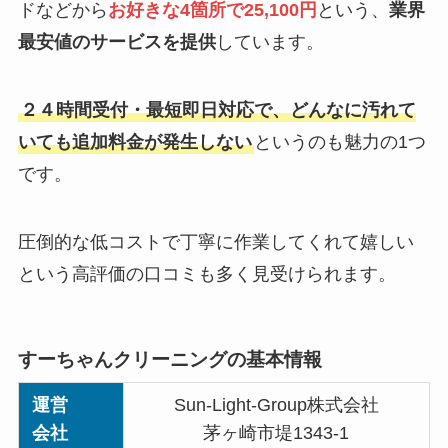
ドなどから
お好きな4箇所で25,100円
という、
業界
最安値のサービスを提供
しています。
２４時間受付・最短即日対応で、どんなに汚れて
いても追加料金が発生しない
というのも魅力の1つ
です。
圧倒的な低コストで丁寧に作業してくれて嬉しい
という高評価の口コミも多く見受けられます。
すーちゃんクリーニングの基本情報
運営
Sun-Light-Group株式会社
会社
茅ヶ崎市堤1343-1