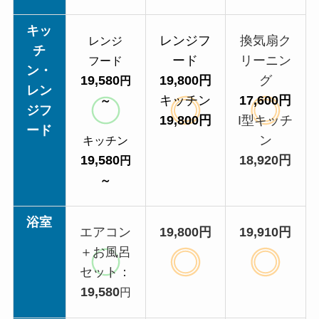
キッ
レンジフ
換気扇ク
レンジ
チ
ード
リーニン
フード
ン・
19,580
19,800円
グ
円
レン
キッチン
17,600円
～
ジフ
19,800円
I型キッチ
ード
ン
キッチン
19,580
18,920円
円
～
浴室
エアコン
19,800円
19,910円
＋お風呂
セット：
19,580
円