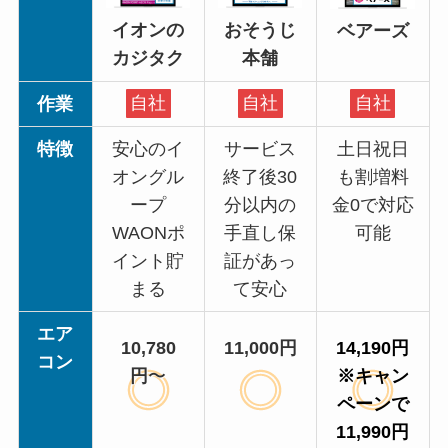
おそうじ
イオンの
ベアーズ
本舗
カジタク
作業
自社
自社
自社
特徴
安心のイ
サービス
土日祝日
オングル
終了後30
も割増料
ープ
分以内の
金0で対応
WAONポ
手直し保
可能
イント貯
証があっ
まる
て安心
エア
10,780
11,000円
14,190円
コン
円
〜
※キャン
ペーンで
11,990円