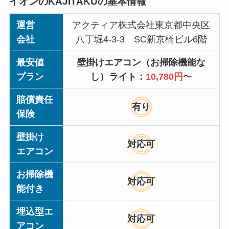
イオンのKAJITAKUの基本情報
運営
アクティア株式会社東京都中央区
会社
八丁堀4-3-3 SC新京橋ビル6階
最安値
壁掛けエアコン（お掃除機能な
プラン
し）ライト：
10,780円
〜
賠償責任
有り
保険
壁掛け
対応可
エアコン
お掃除機
対応可
能付き
埋込型エ
対応可
アコン