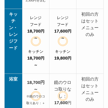
3,300円を含む
キッ
初回の方
レンジ
レンジ
チ
はセット
フード
フード
ン・
メニュー
18,700
17,600
円
円
レン
のみ
～
～
ジフ
ード
キッチン
キッチン
18,700
19,800
円
円
～
浴室
初回の方
18,700円
鏡のウロ
はセット
～
コ取りな
メニュー
し：
※鏡のウロコ
のみ
17,600
円
取りあり：＋