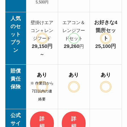
5,500円
人気
お好きな4
壁掛けエア
エアコン＆
のセ
箇所セッ
コン＋レン
レンジフー
ット
ト
ジフード
ドセット
プラ
29,150円
29,260
25,100円
円
ン
～
賠償
あり
あり
あり
責任
※ 作業日から
保険
7日以内の連
絡要
公式
詳
詳
サイ
細
細