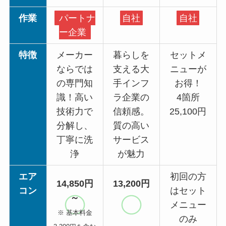
作業
パートナ
自社
自社
ー企業
特徴
メーカー
暮らしを
セットメ
ならでは
支える大
ニューが
の専門知
手インフ
お得！
識！高い
ラ企業の
4箇所
技術力で
信頼感。
25,100円
分解し、
質の高い
丁寧に洗
サービス
浄
が魅力
エア
初回の方
14,850円
13,200円
コン
はセット
～
メニュー
※ 基本料金
のみ