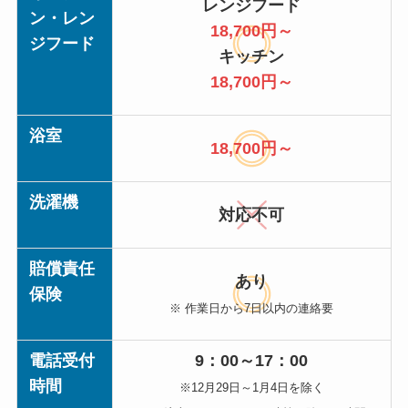
レンジフード
ン・レン
18,700円～
ジフード
キッチン
18,700円～
浴室
18,700円～
洗濯機
対応不可
賠償責任
あり
保険
※ 作業日から7日以内の連絡要
電話受付
9：00～17：00
時間
※12月29日～1月4日を除く