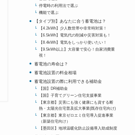
停電時の利用法で選ぶ
機能で選ぶ
【タイプ別】あなたに合う蓄電池は？
【4.2kWh】少人数世帯や非常時対策！
【6.5kWh】電気代の削減や災害対策も！
【8.4kWh】電気をしっかり使いたい！
【9.5kWh以上】大容量で安心！自家消費重
視！
蓄電池の寿命は？
蓄電池設置の料金相場
蓄電池設置の際に利用できる補助金
【国】DR補助金
【国】子育てグリーン住宅支援事業
【東京都】災害にも強く健康にも資する断
熱・太陽光住宅普及拡大事業(既存住宅向け)
【東京都】東京ゼロエミ住宅導入促進事業
（新築住宅向け）
【墨田区】地球温暖化防止設備導入助成制度