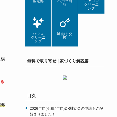
蓄電池
不用品回
エアコン
収
クリーニ
ング
ハウス
鍵開け.交
クリーニ
換
ング
規模
無料で取り寄せ | 家づくり解説書
る
目次
確認
2026年度(令和7年度)DR補助金の申請予約が
始まりました！