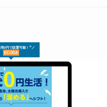
※
費用0円で設置可能！
／
ECODA