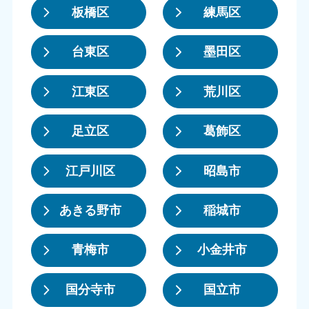
板橋区
練馬区
台東区
墨田区
江東区
荒川区
足立区
葛飾区
江戸川区
昭島市
あきる野市
稲城市
青梅市
小金井市
国分寺市
国立市